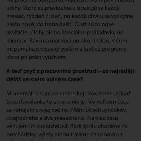
Na práci ma baví jej rozmanitosť. Mám povinnosti a
úlohy, ktoré sú pravidelné a opakujú sa každý
mesiac, týždeň či deň, no každú chvíľu sa vyskytne
niečo nové, čo treba riešiť. Či už sú to nové
akvizície, úlohy alebo špeciálne požiadavky od
klientov. Baví ma mať veci pod kontrolou, v čom
mi pomáha procesný systém a taktiež programy,
ktoré pri práci využívam.
A teď pryč z pracovního prostředí - co nejraději
děláš ve svém volném čase?
Momentálne som na materskej dovolenke, aj keď
teda dovolenka to zrovna nie je. Vo voľnom čase
sa venujem svojej rodine. Mám dvoch synčekov,
dvojročného a dvojmesačného. Najviac času
venujem im a manželovi. Radi spolu chodíme na
prechádzky, výlety alebo trávime čas doma na