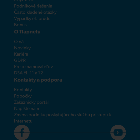
Chytrá TV
Podnikové riešenia
Často kladené otázky
Výpadky el. prúdu
Bonus
O Tlapnetu
O nás
Novinky
Kariéra
GDPR
Pre oznamovateľov
DSA čl. 11 a 12
Kontakty a podpora
Kontakty
Pobočky
Zákaznícky portál
Napíšte nám
Zmena podniku poskytujúceho službu prístupu k
internetu