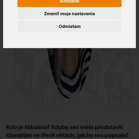
Súhlasím
Zmeniť moje nastavenia
Zákaznícky portál
Odmietam
Kdo je Nikoleta? Kdyby ses měla představit
čtenářům ve třech větách, jak by ses popsala?