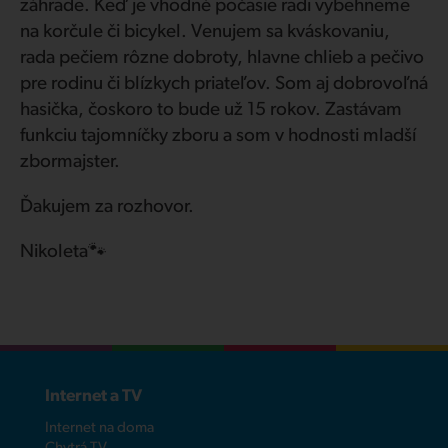
záhrade. Keď je vhodné počasie radi vybehneme
na korčule či bicykel. Venujem sa kváskovaniu,
rada pečiem rôzne dobroty, hlavne chlieb a pečivo
pre rodinu či blízkych priateľov. Som aj dobrovoľná
hasička, čoskoro to bude už 15 rokov. Zastávam
funkciu tajomníčky zboru a som v hodnosti mladší
zbormajster.
Ďakujem za rozhovor.
Nikoleta🐾
Internet a TV
Internet na doma