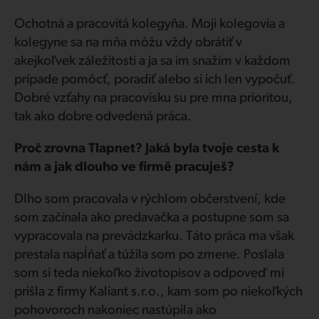
Ochotná a pracovitá kolegyňa. Moji kolegovia a
kolegyne sa na mňa môžu vždy obrátiť v
akejkoľvek záležitosti a ja sa im snažím v každom
prípade pomôcť, poradiť alebo si ich len vypočuť.
Dobré vzťahy na pracovisku su pre mna prioritou,
tak ako dobre odvedená práca.
Proč zrovna Tlapnet? Jaká byla tvoje cesta k
nám a jak dlouho ve firmě pracuješ?
Dlho som pracovala v rýchlom občerstvení, kde
som začínala ako predavačka a postupne som sa
vypracovala na prevádzkarku. Táto práca ma však
prestala napĺňať a túžila som po zmene. Poslala
som si teda niekoľko životopisov a odpoveď mi
prišla z firmy Kaliant s.r.o., kam som po niekoľkých
pohovoroch nakoniec nastúpila ako