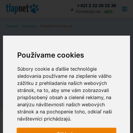
+421 2 32 36 32 36
Kontaktujte nás
24/7
Tlapnet
Novinky
Nikoleta Hrdličková
Nikoleta Hrdličková
Používame cookies
11.4.2024
Súbory cookie a ďalšie technológie
sledovania používame na zlepšenie vášho
O NÁS
zážitku z prehliadania našich webových
stránok, na to, aby sme vám zobrazovali
prispôsobený obsah a cielené reklamy, na
analýzu návštevnosti našich webových
stránok a na pochopenie toho, odkiaľ naši
návštevníci prichádzajú.