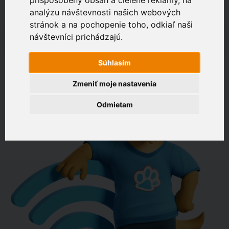
Optika je najlepšie možné spojenie. Je vo vašej oblasti?
analýzu návštevnosti našich webových
Zákaznícky portál
stránok a na pochopenie toho, odkiaľ naši
návštevníci prichádzajú.
napr. Drevená 574, Bratislava
OVERIŤ DOSTUPNOSŤ
Súhlasím
Zmeniť moje nastavenia
Odmietam