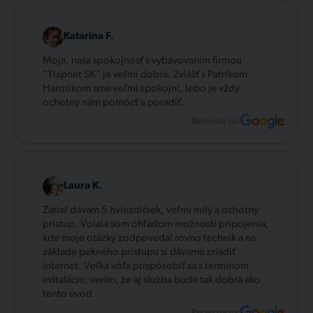
Katarina F.
Moja, naša spokojnosť s vybavovaním firmou
"Tlapnet SK" je veľmi dobrá. Zvlášť s Patrikom
Hanzlíkom sme veľmi spokojní, lebo je vždy
ochotný nám pomôcť a poradiť.
Recenzie na:
Laura K.
Zatiaľ dávam 5 hviezdičiek, veľmi milý a ochotný
prístup. Volala som ohľadom možnosti pripojenia,
kde moje otázky zodpovedal rovno technik a na
základe pekného prístupu si dávame zriadiť
internet. Veľká vôľa prispôsobiť sa s termínom
inštalácie, verím, že aj služba bude tak dobrá ako
tento úvod.
Recenzie na: