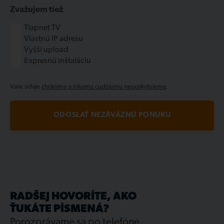
Zvažujem tiež
Tlapnet TV
Vlastnú IP adresu
Vyšší upload
Expresnú inštaláciu
Vaše údaje
chránime a nikomu cudziemu neposkytujeme
.
ODOSLAŤ NEZÁVÄZNÚ PONUKU
RADŠEJ HOVORÍTE, AKO
ŤUKÁTE PÍSMENÁ?
Porozprávame sa po telefóne.