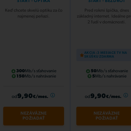
ŠTART - OPTIKA
ŠTART - BEZDRÔT
Keď chcete skvelú optiku za čo
Pred rokmi špička, dnes
najmenej peňazí.
základný internet. Ideálne pr
2 ľudí v domácnosti.
AKCIA :3 MESIACE TV NA
SKÚŠKU ZDARMA
300
Mb/s sťahovanie
50
Mb/s sťahovanie
150
Mb/s nahrávanie
5
Mb/s nahrávanie
9,90
9,90
od
od
€/mes.
€/mes.
NEZÁVÄZNE
NEZÁVÄZNE
POŽIADAŤ
POŽIADAŤ