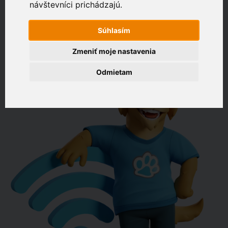
návštevníci prichádzajú.
Zákaznícky portál
napr. Drevená 574, Bratislava
Súhlasím
OVERIŤ DOSTUPNOSŤ
Zmeniť moje nastavenia
Odmietam