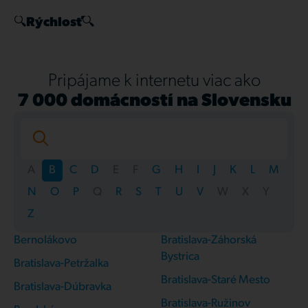
🔍
Rýchlosť
🔍
Pripájame k internetu viac ako
7 000 domácností na Slovensku
A
B
C
D
E
F
G
H
I
J
K
L
M
N
O
P
Q
R
S
T
U
V
W
X
Y
Z
Bernolákovo
Bratislava-Záhorská
Bystrica
Bratislava-Petržalka
Bratislava-Staré Mesto
Bratislava-Dúbravka
Bratislava-Ružinov