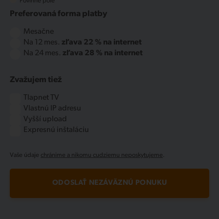
*
Povinné pole
Preferovaná forma platby
Mesačne
Na 12 mes.
zľava 22 % na internet
Na 24 mes.
zľava 28 % na internet
Zvažujem tiež
Tlapnet TV
Vlastnú IP adresu
Vyšší upload
Expresnú inštaláciu
Vaše údaje
chránime a nikomu cudziemu neposkytujeme
.
ODOSLAŤ NEZÁVÄZNÚ PONUKU