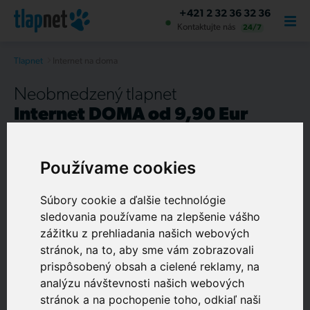
+421 2 32 36 32 36
Kontaktujte nás
24/7
Tlapnet
Internet na doma
Neobmedzený tlapnet
Internet DOMA od 9,90 Eur
Skvelý internet na zábavu, prácu, učenie, hru a
Používame cookies
spoločné zážitky.
O NÁS
Skvelá podpora 24 hodín denne / 365 dní v roku
Súbory cookie a ďalšie technológie
sledovania používame na zlepšenie vášho
Rýchla inštalácia u vás
zážitku z prehliadania našich webových
Chytrý televízor s archívom a spätným sledovaním
stránok, na to, aby sme vám zobrazovali
prispôsobený obsah a cielené reklamy, na
analýzu návštevnosti našich webových
stránok a na pochopenie toho, odkiaľ naši
Zadajte presnú adresu, na ktorú sa chcete pripojiť.