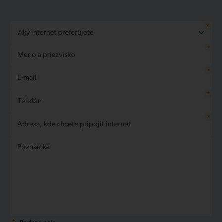
*
Aký internet preferujete
*
Nechám si poradit
Meno a priezvisko
Internet na doma
*
E-mail
*
Telefón
*
Adresa, kde chcete pripojiť internet
Poznámka