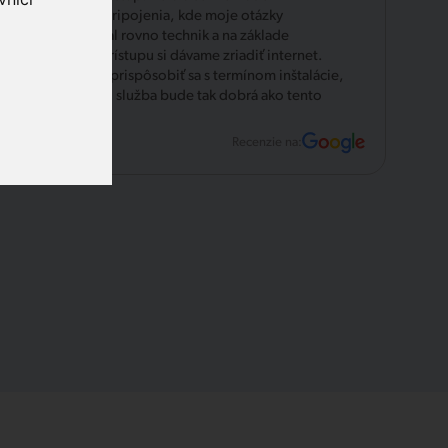
možnosti pripojenia, kde moje otázky
zodpovedal rovno technik a na základe
pekného prístupu si dávame zriadiť internet.
Veľká vôľa prispôsobiť sa s termínom inštalácie,
verím, že aj služba bude tak dobrá ako tento
úvod.
Recenzie na: