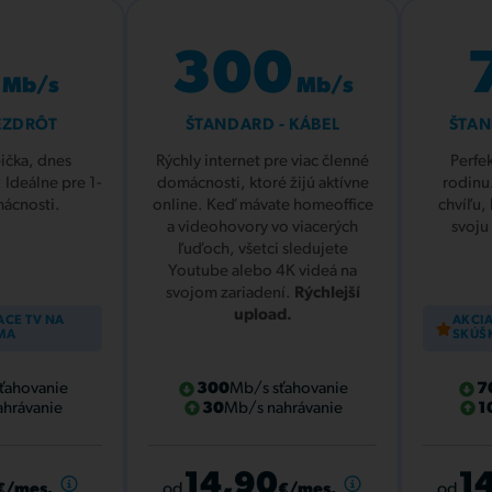
300
Mb/s
Mb/s
BEZDRÔT
ŠTANDARD - KÁBEL
ŠTAN
ička, dnes
Rýchly internet pre viac členné
Perfek
 Ideálne pre 1-
domácnosti, ktoré žijú aktívne
rodinu.
mácnosti.
online. Keď mávate homeoffice
chvíľu,
Jednorazová
Prepočítané
Jednorazová
Prepoč
Predplatné
Predp
a videohovory vo viacerých
svoju
platba
na mesiac
platba
na m
ľuďoch, všetci sledujete
Youtube alebo 4K videá na
14,90 €
14,90 €
mesačné
/mes.
18,90 €
18,90 €
mesač
/
svojom zariadení.
Rýchlejší
upload.
154,80 €
12,90 €
1 rok
/mes.
202,80 €
16,90 €
1 rok
/
ACE TV NA
AKCIA
MA
SKÚŠ
237,60 €
9,90 €
2 roky
/mes.
357,60 €
14,90 €
2 roky
/
ťahovanie
300
Mb/s sťahovanie
7
hrávanie
30
Mb/s nahrávanie
1
využilo už 35 % nových
využilo už 35 % nov
zákazníkov
zá
14,90
1
od
od
€/mes.
€/mes.