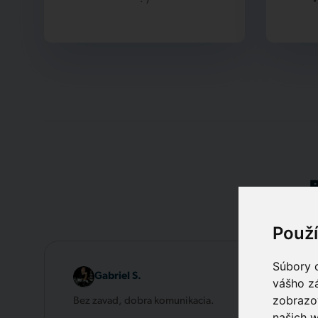
Použ
Súbory c
Gabriel S.
vášho zá
zobrazov
Bez zavad, dobra komunikacia.
našich w