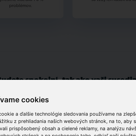
problémov.
Budete spokojní, tak ako vaši susedia
ívame cookies
ookie a ďalšie technológie sledovania používame na zlepš
Katarina F.
žitku z prehliadania našich webových stránok, na to, aby
ali prispôsobený obsah a cielené reklamy, na analýzu návš
Moja, naša spokojnosť s vybavovaním firmou
ebových stránok a na pochopenie toho, odkiaľ naši návšte
"Tlapnet SK" je veľmi dobrá. Zvlášť s Patrikom