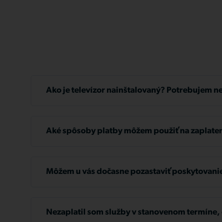
Ako je televízor nainštalovaný? Potrebujem n
Stačí mať televízor so vstupom HDMI, technik bud
potrebujete.
Aké spôsoby platby môžem použiť na zaplaten
Faktúry môžete uhradiť bankovým prevodom, SIPO,
z našich pobočiek alebo kreditnou kartou a teraz 
Môžem u vás dočasne pozastaviť poskytovanie
platobnej brány Comgate cez
https://zakaznik.tl
zákaznícky portál.
Ak potrebujete dočasne pozastaviť služby, stačí n
žiadosť na adresu
info@tlapnet.sk
alebo zavolať n
Nezaplatil som služby v stanovenom termíne, 
36 32 36. Ak bude vaša žiadosť schválená, môžete 