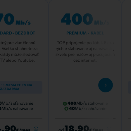
70
400
Mb/s
Mb/s
DARD- BEZDRÔT
PRÉMIUM - KÁBEL
tný pre viac člennú
TOP pripojenie po kábli. Extra
 Všetko stiahnete za
rýchle sťahovanie aj nahrávanie,
 každý môže sledovať
skvelé pre hráčov aj pracujúcich
ítané
Jednorazová
Prepočítané
Jednorazová
latné
Predplatné
 TV alebo Youtube.
cez internet.
esiac
platba
na mesiac
platba
né
mes.
18,90 €
18,90 €
mesačné
/mes.
23,90 €
2
mes.
202,80 €
16,90 €
1 rok
/mes.
250,80 €
2
 :3 MESIACE TV NA
KU ZDARMA
mes.
357,60 €
14,90 €
2 roky
/mes.
453,60 €
0
Mb/s sťahovanie
400
Mb/s sťahovanie
0
Mb/s nahrávanie
40
Mb/s nahrávanie
ých
využilo už 35 % nových
využilo už 
kazníkov
zákazníkov
4,90
18,90
od
€/mes.
€/mes.