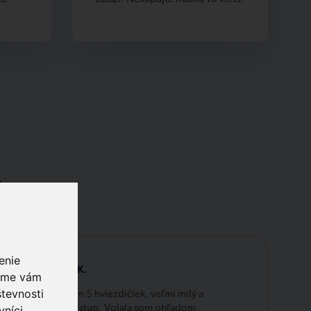
.
enie
Laura K.
 sme vám
tevnosti
Zatiaľ dávam 5 hviezdičiek, veľmi milý a
vníci
ochotný prístup. Volala som ohľadom