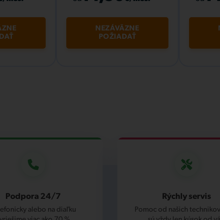
ÄZNE
NEZÁVÄZNE
DAŤ
POŽIADAŤ
Podpora 24/7
Rýchly servis
lefonicky alebo na diaľku
Pomoc od našich technikov,
yriešime viac ako 70 %
sú vždy len kúsok od vá