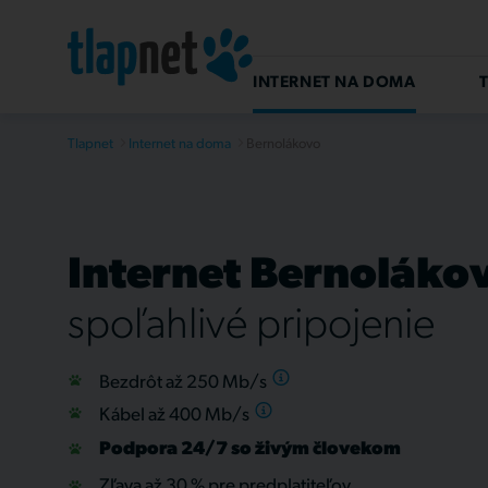
INTERNET NA DOMA
T
Tlapnet
Internet na doma
Bernolákovo
Internet Bernoláko
spoľahlivé pripojenie
Bezdrôt až 250
Mb/s
Kábel až 400
Mb/s
Podpora 24/7 so živým človekom
Zľava až 30 % pre predplatiteľov