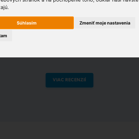
Hanzlíkom sme veľmi spokojní, lebo je vždy
ajú.
ochotný nám pomôcť a poradiť.
Súhlasím
Zmeniť moje nastavenia
tam
Recenzie na:
VIAC RECENZIÍ