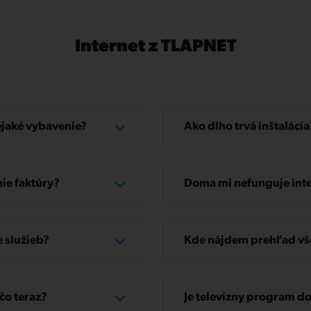
Internet z TLAPNET
ejaké vybavenie?
Ako dlho trvá inštalácia
e mať všetko, čo
Typická inštalácia u zákazn
ie faktúry?
Doma mi nefunguje inte
 v hotovosti na niektorej
Skontrolujte, či sú všetky
aj prostredníctvom
poriadku, odpojte router 
 služieb?
Kde nájdem prehľad vš
apnet.sk/prihlaseni
znovu načítať nastavenia z
ám poslať e-mailovú
Prehľad všetkých vašich ú
Ak máte problém len v jed
a našu infolinku +421 2 32
www.zakaznik.tlapnet.sk
v poriadku, reštartujte ju.
čo teraz?
Je televízny program d
si služby pozastaviť až na