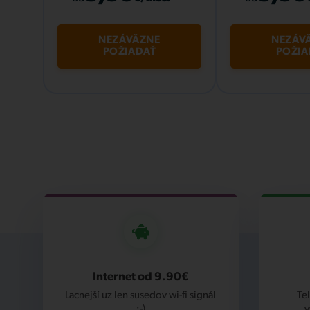
NEZÁVÄZNE
NEZÁV
POŽIADAŤ
POŽIA
Internet od 9.90€
Lacnejší uz len susedov wi-fi signál
Te
:-)
v