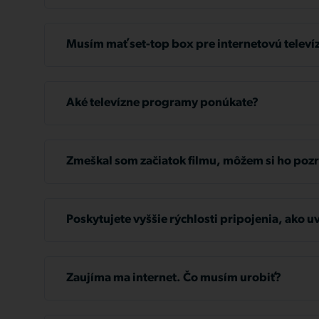
šesť mesiacov.
Ak to zistíte, okamžite vykonajte platbu. V prípad
nezrovnalostí nás čo najskôr kontaktujte na
ekono
Musím mať set-top box pre internetovú televí
hodiny 08:00 - 11:30, 12:30 - 17:00. Prípadne mô
na infolinku +421 2 32 36 32 36.
Nie, ak váš televízor podporuje aplikáciu Watch T
Pred obmedzením služby vám vždy pošleme dve 
Aké televízne programy ponúkate?
Podrobné informácie o jednotlivých programoch 
stránke
www.tlapnet.sk/televizia
.
Zmeškal som začiatok filmu, môžem si ho pozr
Ak máte akékoľvek otázky, neváhajte nás kontakto
Samozrejme! Vybrané programy, filmy a seriály m
+421 2 32 36 32 36, kde vám radi poradíme.
začiatku, ale aj pozastaviť, ak potrebujete prestáv
Poskytujete vyššie rýchlosti pripojenia, ako u
môžete pozrieť doma pred televízorom a zvyšok 
webovej lokalite?
počítači.
Áno, môžeme poskytnúť pripojenie s rýchlosťou a
pripravíme konkrétnu ponuku riešenia na mieru. Z
Zaujíma ma internet. Čo musím urobiť?
36 alebo napíšte na
info@tlapnet.sk
.
V takom prípade nás kontaktujte na telefónnom čí