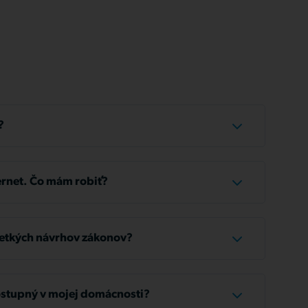
?
íka trvá približne 1 až 3 hodiny.
rnet. Čo mám robiť?
 káble správne pripojené. Ak je zapojenie v
na približne 10 sekúnd. To umožní zariadeniu
etkých návrhov zákonov?
 antény;
čtov nájdete na zákazníckom portáli
nom počítači a v ostatných zariadeniach je služba
ostupný v mojej domácnosti?