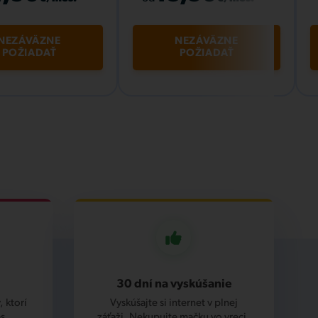
NEZÁVÄZNE
NEZÁVÄZNE
POŽIADAŤ
POŽIADAŤ
30 dní na vyskúšanie
 ktorí
Vyskúšajte si internet v plnej
s.
záťaži. Nekupujte mačku vo vreci.