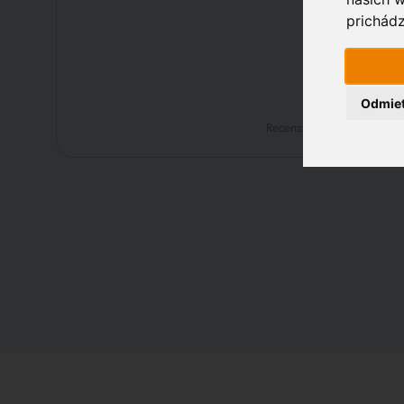
prichádz
Odmie
Recenzie na: