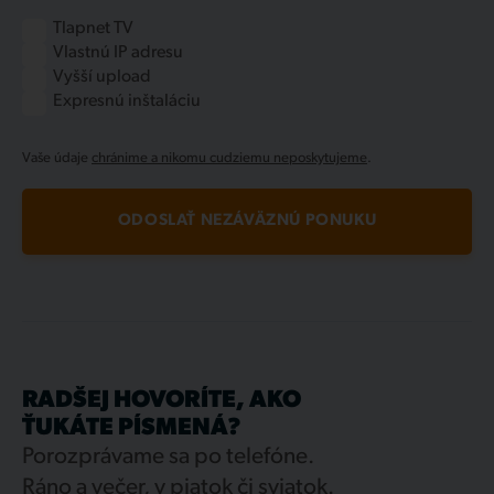
Tlapnet TV
Vlastnú IP adresu
Vyšší upload
Expresnú inštaláciu
Vaše údaje
chránime a nikomu cudziemu neposkytujeme
.
ODOSLAŤ NEZÁVÄZNÚ PONUKU
RADŠEJ HOVORÍTE, AKO
ŤUKÁTE PÍSMENÁ?
Porozprávame sa po telefóne.
Ráno a večer, v piatok či sviatok.