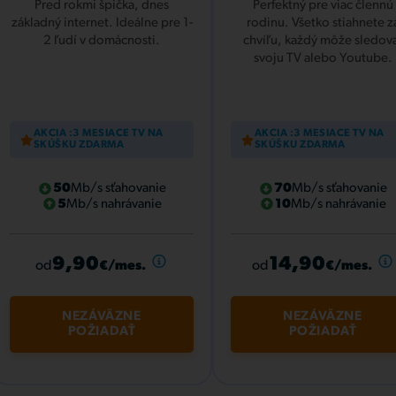
Pred rokmi špička, dnes
Perfektný pre viac člennú
základný internet. Ideálne pre 1-
rodinu. Všetko stiahnete z
2 ľudí v domácnosti.
chvíľu, každý môže sledov
svoju TV alebo Youtube.
AKCIA :3 MESIACE TV NA
AKCIA :3 MESIACE TV NA
SKÚŠKU ZDARMA
SKÚŠKU ZDARMA
50
Mb/s sťahovanie
70
Mb/s sťahovanie
5
Mb/s nahrávanie
10
Mb/s nahrávanie
9,90
14,90
od
od
€/mes.
€/mes.
NEZÁVÄZNE
NEZÁVÄZNE
POŽIADAŤ
POŽIADAŤ