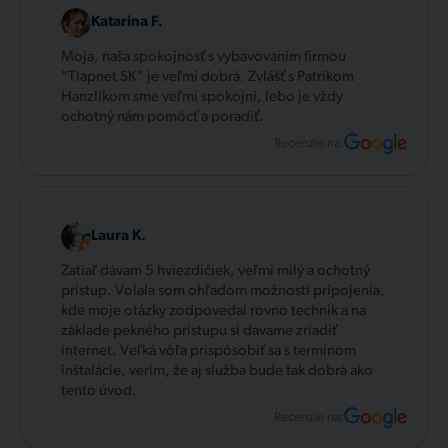
Katarina F.
Moja, naša spokojnosť s vybavovaním firmou
"Tlapnet SK" je veľmi dobrá. Zvlášť s Patrikom
Hanzlíkom sme veľmi spokojní, lebo je vždy
ochotný nám pomôcť a poradiť.
Recenzie na:
Laura K.
Zatiaľ dávam 5 hviezdičiek, veľmi milý a ochotný
prístup. Volala som ohľadom možnosti pripojenia,
kde moje otázky zodpovedal rovno technik a na
základe pekného prístupu si dávame zriadiť
internet. Veľká vôľa prispôsobiť sa s termínom
inštalácie, verím, že aj služba bude tak dobrá ako
tento úvod.
Recenzie na: