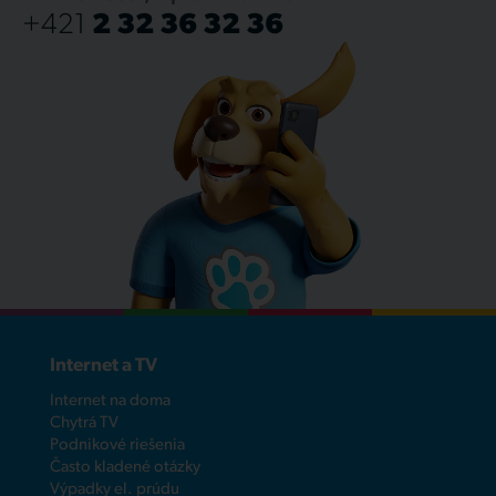
+421
2 32 36 32 36
Internet a TV
Internet na doma
Chytrá TV
Podnikové riešenia
Často kladené otázky
Výpadky el. prúdu