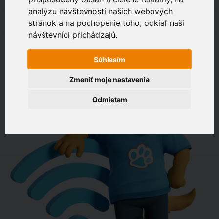
analýzu návštevnosti našich webových
napr. Drevená 574, Bratislava
stránok a na pochopenie toho, odkiaľ naši
Zákaznícky portál
návštevníci prichádzajú.
OVERIŤ DOSTUPNOSŤ
Súhlasím
Zmeniť moje nastavenia
Odmietam