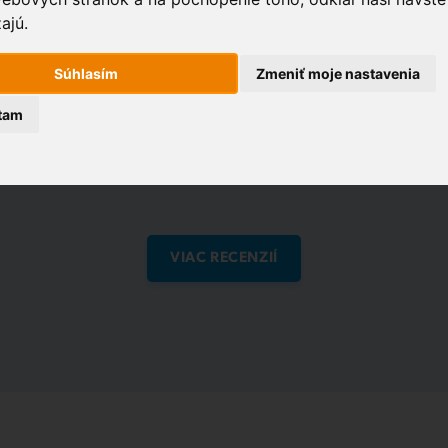
Hanzlíkom sme veľmi spokojní, lebo je vždy
ajú.
ochotný nám pomôcť a poradiť.
Súhlasím
Zmeniť moje nastavenia
tam
Recenzie na:
VIAC RECENZIÍ