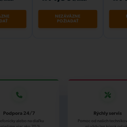
ÄZNE
NEZÁVÄZNE
DAŤ
POŽIADAŤ
Podpora 24/7
Rýchly servis
lefonicky alebo na diaľku
Pomoc od našich technikov,
yriešime viac ako 70 %
sú vždy len kúsok od vá