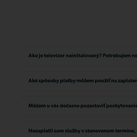
Ako je televízor nainštalovaný? Potrebujem n
Stačí mať televízor so vstupom HDMI, technik bud
potrebujete.
Aké spôsoby platby môžem použiť na zaplaten
Faktúry môžete uhradiť bankovým prevodom, SIPO,
z našich pobočiek alebo kreditnou kartou a teraz 
Môžem u vás dočasne pozastaviť poskytovanie
platobnej brány Comgate cez
https://zakaznik.tl
zákaznícky portál.
Ak potrebujete dočasne pozastaviť služby, stačí n
žiadosť na adresu
info@tlapnet.sk
alebo zavolať n
Nezaplatil som služby v stanovenom termíne, 
36 32 36. Ak bude vaša žiadosť schválená, môžete 