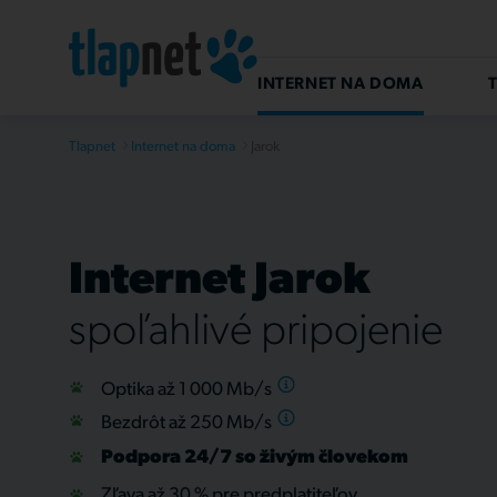
INTERNET NA DOMA
T
Tlapnet
Internet na doma
Jarok
Internet Jarok
spoľahlivé pripojenie
Optika až 1 000
Mb/s
Bezdrôt až 250
Mb/s
Podpora 24/7 so živým človekom
Zľava až 30 % pre predplatiteľov