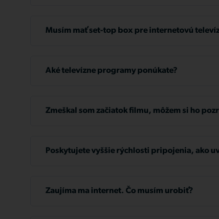
šesť mesiacov.
Ak to zistíte, okamžite vykonajte platbu. V prípad
nezrovnalostí nás čo najskôr kontaktujte na
ekono
Musím mať set-top box pre internetovú televí
hodiny 08:00 - 11:30, 12:30 - 17:00. Prípadne mô
na infolinku +421 2 32 36 32 36.
Nie, ak váš televízor podporuje aplikáciu Watch T
Pred obmedzením služby vám vždy pošleme dve 
Aké televízne programy ponúkate?
Podrobné informácie o jednotlivých programoch 
stránke
www.tlapnet.sk/televizia
.
Zmeškal som začiatok filmu, môžem si ho pozr
Ak máte akékoľvek otázky, neváhajte nás kontakto
Samozrejme! Vybrané programy, filmy a seriály m
+421 2 32 36 32 36, kde vám radi poradíme.
začiatku, ale aj pozastaviť, ak potrebujete prestáv
Poskytujete vyššie rýchlosti pripojenia, ako u
môžete pozrieť doma pred televízorom a zvyšok 
webovej lokalite?
počítači.
Áno, môžeme poskytnúť pripojenie s rýchlosťou a
pripravíme konkrétnu ponuku riešenia na mieru. Z
Zaujíma ma internet. Čo musím urobiť?
36 alebo napíšte na
info@tlapnet.sk
.
V takom prípade nás kontaktujte na telefónnom čí