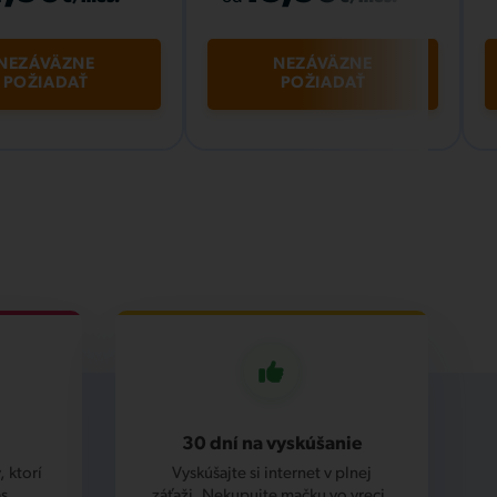
NEZÁVÄZNE
NEZÁVÄZNE
POŽIADAŤ
POŽIADAŤ
30 dní na vyskúšanie
 ktorí
Vyskúšajte si internet v plnej
s.
záťaži. Nekupujte mačku vo vreci.