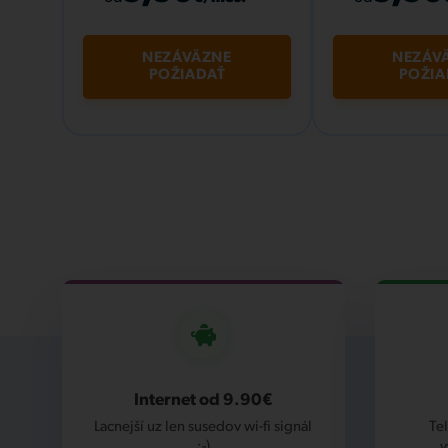
NEZÁVÄZNE
NEZÁV
POŽIADAŤ
POŽIA
Internet od 9.90€
Lacnejší uz len susedov wi-fi signál
Te
:-)
v