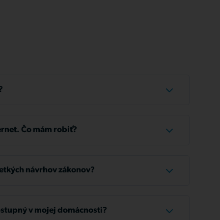
?
íka trvá približne 1 až 3 hodiny.
rnet. Čo mám robiť?
 káble správne pripojené. Ak je zapojenie v
na približne 10 sekúnd. To umožní zariadeniu
etkých návrhov zákonov?
 antény;
čtov nájdete na zákazníckom portáli
nom počítači a v ostatných zariadeniach je služba
ostupný v mojej domácnosti?