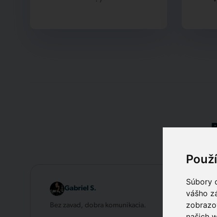
Použ
Súbory c
Gabriel S.
vášho zá
zobrazov
Bez zavad, dobra komunikacia.
našich w