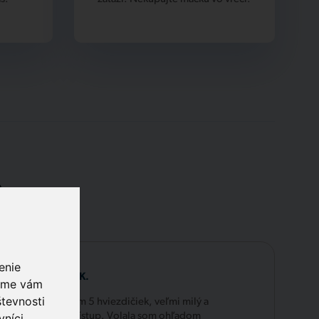
.
enie
Laura K.
 sme vám
tevnosti
Zatiaľ dávam 5 hviezdičiek, veľmi milý a
vníci
ochotný prístup. Volala som ohľadom