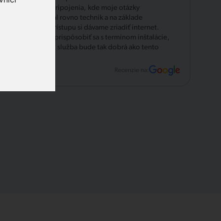
možnosti pripojenia, kde moje otázky
zodpovedal rovno technik a na základe
pekného prístupu si dávame zriadiť internet.
Veľká vôľa prispôsobiť sa s termínom inštalácie,
verím, že aj služba bude tak dobrá ako tento
úvod.
Recenzie na: