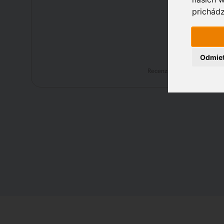
prichádz
Odmie
Recenzie na: