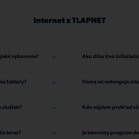
Internet z TLAPNET
ejaké vybavenie?
Ako dlho trvá inštalácia
e mať všetko, čo
Typická inštalácia u zákazn
ie faktúry?
Doma mi nefunguje inte
 v hotovosti na niektorej
Skontrolujte, či sú všetky
aj prostredníctvom
poriadku, odpojte router 
 služieb?
Kde nájdem prehľad vš
apnet.sk/prihlaseni
znovu načítať nastavenia z
ám poslať e-mailovú
Prehľad všetkých vašich ú
Ak máte problém len v jed
a našu infolinku +421 2 32
www.zakaznik.tlapnet.sk
v poriadku, reštartujte ju.
čo teraz?
Je televízny program d
si služby pozastaviť až na