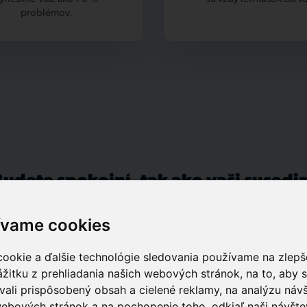
problémov.
Budete spokojní, tak ako vaši susedia
ívame cookies
ookie a ďalšie technológie sledovania používame na zlepš
Katarina F.
žitku z prehliadania našich webových stránok, na to, aby
ali prispôsobený obsah a cielené reklamy, na analýzu návš
Moja, naša spokojnosť s vybavovaním firmou
ebových stránok a na pochopenie toho, odkiaľ naši návšte
"Tlapnet SK" je veľmi dobrá. Zvlášť s Patrikom