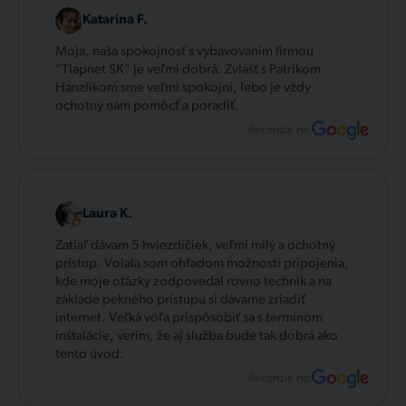
Katarina F.
Moja, naša spokojnosť s vybavovaním firmou
"Tlapnet SK" je veľmi dobrá. Zvlášť s Patrikom
Hanzlíkom sme veľmi spokojní, lebo je vždy
ochotný nám pomôcť a poradiť.
Recenzie na:
Laura K.
Zatiaľ dávam 5 hviezdičiek, veľmi milý a ochotný
prístup. Volala som ohľadom možnosti pripojenia,
kde moje otázky zodpovedal rovno technik a na
základe pekného prístupu si dávame zriadiť
internet. Veľká vôľa prispôsobiť sa s termínom
inštalácie, verím, že aj služba bude tak dobrá ako
tento úvod.
Recenzie na: