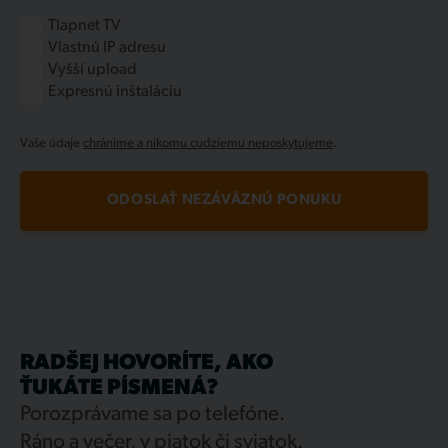
Tlapnet TV
Vlastnú IP adresu
Vyšší upload
Expresnú inštaláciu
Vaše údaje
chránime a nikomu cudziemu neposkytujeme
.
ODOSLAŤ NEZÁVÄZNÚ PONUKU
RADŠEJ HOVORÍTE, AKO
ŤUKÁTE PÍSMENÁ?
Porozprávame sa po telefóne.
Ráno a večer, v piatok či sviatok.