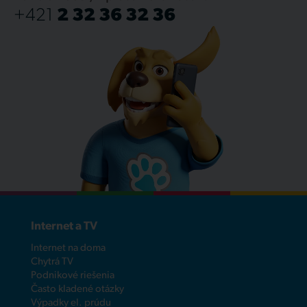
+421
2 32 36 32 36
Internet a TV
Internet na doma
Chytrá TV
Podnikové riešenia
Často kladené otázky
Výpadky el. prúdu