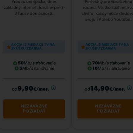
Pred rokmi špička, dnes
Perfektný pre viac člennú
základný internet. Ideálne pre 1-
rodinu. Všetko stiahnete z
2 ľudí v domácnosti.
chvíľu, každý môže sledov
svoju TV alebo Youtube.
AKCIA :3 MESIACE TV NA
AKCIA :3 MESIACE TV NA
SKÚŠKU ZDARMA
SKÚŠKU ZDARMA
50
Mb/s sťahovanie
70
Mb/s sťahovanie
5
Mb/s nahrávanie
10
Mb/s nahrávanie
9,90
14,90
od
od
€/mes.
€/mes.
NEZÁVÄZNE
NEZÁVÄZNE
POŽIADAŤ
POŽIADAŤ