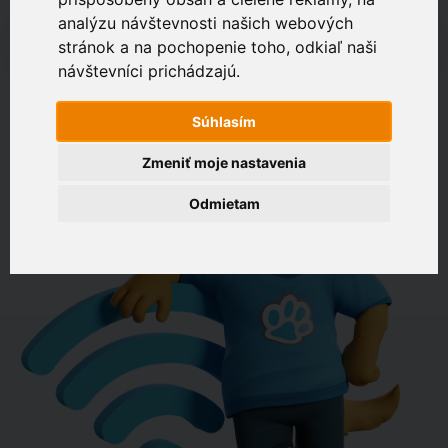
analýzu návštevnosti našich webových
napr. Drevená 574, Bratislava
stránok a na pochopenie toho, odkiaľ naši
Zákaznícky portál
návštevníci prichádzajú.
OVERIŤ DOSTUPNOSŤ
Súhlasím
Zmeniť moje nastavenia
Odmietam