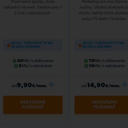
Pred rokmi špička, dnes
Perfektný pre viac člennú
základný internet. Ideálne pre 1-
rodinu. Všetko stiahnete z
2 ľudí v domácnosti.
chvíľu, každý môže sledov
svoju TV alebo Youtube.
AKCIA :3 MESIACE TV NA
AKCIA :3 MESIACE TV NA
SKÚŠKU ZDARMA
SKÚŠKU ZDARMA
50
Mb/s sťahovanie
70
Mb/s sťahovanie
5
Mb/s nahrávanie
10
Mb/s nahrávanie
9,90
14,90
od
od
€/mes.
€/mes.
NEZÁVÄZNE
NEZÁVÄZNE
POŽIADAŤ
POŽIADAŤ