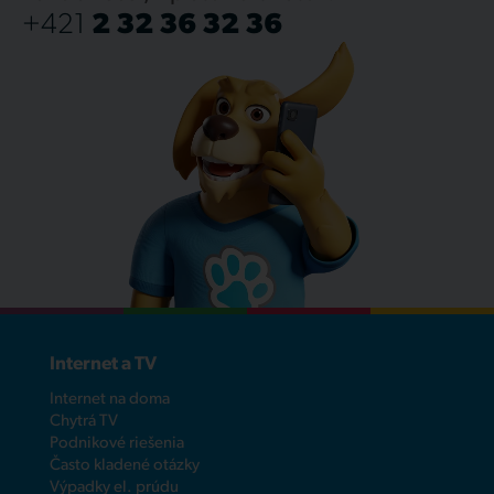
+421
2 32 36 32 36
Internet a TV
Internet na doma
Chytrá TV
Podnikové riešenia
Často kladené otázky
Výpadky el. prúdu