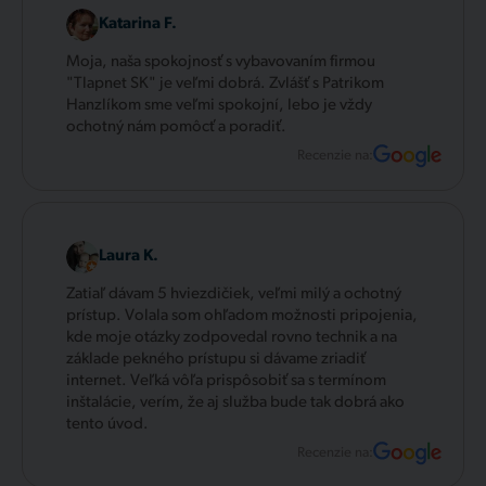
Katarina F.
Moja, naša spokojnosť s vybavovaním firmou
"Tlapnet SK" je veľmi dobrá. Zvlášť s Patrikom
Hanzlíkom sme veľmi spokojní, lebo je vždy
ochotný nám pomôcť a poradiť.
Recenzie na:
Laura K.
Zatiaľ dávam 5 hviezdičiek, veľmi milý a ochotný
prístup. Volala som ohľadom možnosti pripojenia,
kde moje otázky zodpovedal rovno technik a na
základe pekného prístupu si dávame zriadiť
internet. Veľká vôľa prispôsobiť sa s termínom
inštalácie, verím, že aj služba bude tak dobrá ako
tento úvod.
Recenzie na: