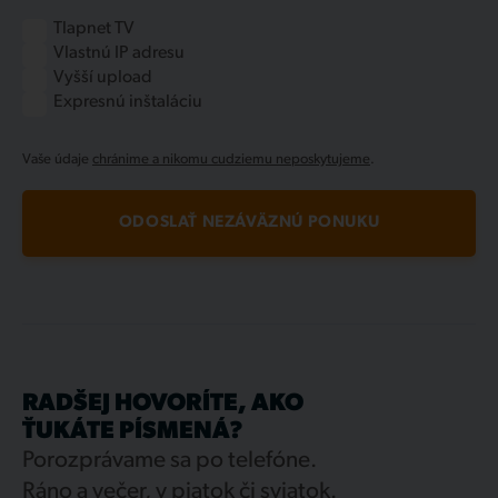
Tlapnet TV
Vlastnú IP adresu
Vyšší upload
Expresnú inštaláciu
Vaše údaje
chránime a nikomu cudziemu neposkytujeme
.
ODOSLAŤ NEZÁVÄZNÚ PONUKU
RADŠEJ HOVORÍTE, AKO
ŤUKÁTE PÍSMENÁ?
Porozprávame sa po telefóne.
Ráno a večer, v piatok či sviatok.