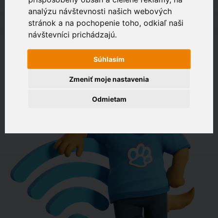
analýzu návštevnosti našich webových
napr. Drevená 574, Bratislava
stránok a na pochopenie toho, odkiaľ naši
Zákaznícky portál
návštevníci prichádzajú.
OVERIŤ DOSTUPNOSŤ
Súhlasím
Zmeniť moje nastavenia
Odmietam