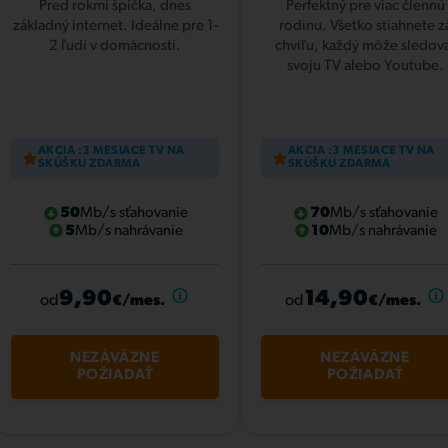
Pred rokmi špička, dnes
Perfektný pre viac člennú
základný internet. Ideálne pre 1-
rodinu. Všetko stiahnete z
2 ľudí v domácnosti.
chvíľu, každý môže sledov
svoju TV alebo Youtube.
AKCIA :3 MESIACE TV NA
AKCIA :3 MESIACE TV NA
SKÚŠKU ZDARMA
SKÚŠKU ZDARMA
50
Mb/s sťahovanie
70
Mb/s sťahovanie
5
Mb/s nahrávanie
10
Mb/s nahrávanie
9,90
14,90
od
od
€/mes.
€/mes.
NEZÁVÄZNE
NEZÁVÄZNE
POŽIADAŤ
POŽIADAŤ