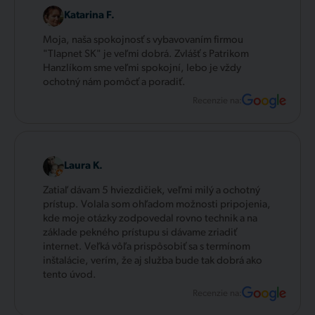
Katarina F.
Moja, naša spokojnosť s vybavovaním firmou
"Tlapnet SK" je veľmi dobrá. Zvlášť s Patrikom
Hanzlíkom sme veľmi spokojní, lebo je vždy
ochotný nám pomôcť a poradiť.
Recenzie na:
Laura K.
Zatiaľ dávam 5 hviezdičiek, veľmi milý a ochotný
prístup. Volala som ohľadom možnosti pripojenia,
kde moje otázky zodpovedal rovno technik a na
základe pekného prístupu si dávame zriadiť
internet. Veľká vôľa prispôsobiť sa s termínom
inštalácie, verím, že aj služba bude tak dobrá ako
tento úvod.
Recenzie na: