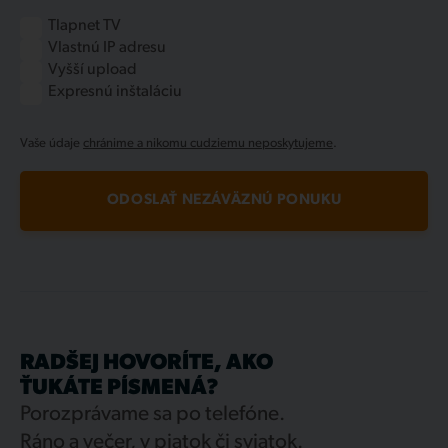
Tlapnet TV
Vlastnú IP adresu
Vyšší upload
Expresnú inštaláciu
Vaše údaje
chránime a nikomu cudziemu neposkytujeme
.
ODOSLAŤ NEZÁVÄZNÚ PONUKU
RADŠEJ HOVORÍTE, AKO
ŤUKÁTE PÍSMENÁ?
Porozprávame sa po telefóne.
Ráno a večer, v piatok či sviatok.