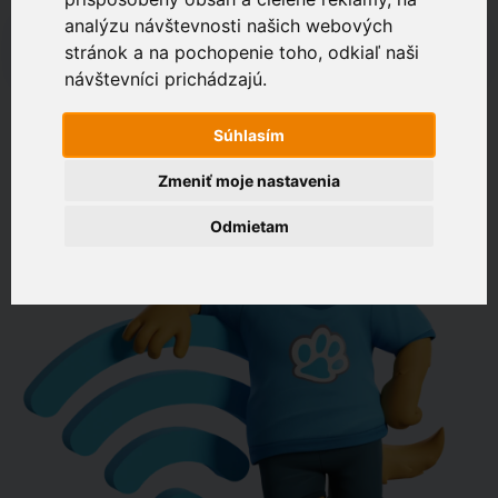
analýzu návštevnosti našich webových
napr. Drevená 574, Bratislava
stránok a na pochopenie toho, odkiaľ naši
Zákaznícky portál
návštevníci prichádzajú.
OVERIŤ DOSTUPNOSŤ
Súhlasím
Zmeniť moje nastavenia
Odmietam