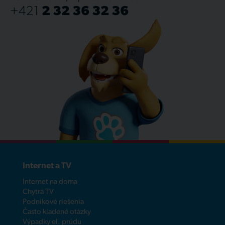
+421
2 32 36 32 36
Internet a TV
Internet na doma
Chytrá TV
Podnikové riešenia
Často kladené otázky
Výpadky el. prúdu