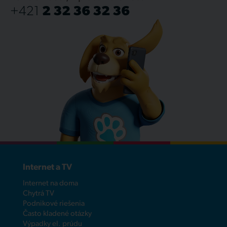
+421
2 32 36 32 36
Internet a TV
Internet na doma
Chytrá TV
Podnikové riešenia
Často kladené otázky
Výpadky el. prúdu