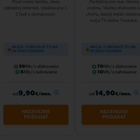
Pred rokmi špička, dnes
Perfektný pre viac člennú
základný internet. Ideálne pre 1-
rodinu. Všetko stiahnete z
2 ľudí v domácnosti.
chvíľu, každý môže sledov
svoju TV alebo Youtube.
AKCIA :3 MESIACE TV NA
AKCIA :3 MESIACE TV NA
SKÚŠKU ZDARMA
SKÚŠKU ZDARMA
50
Mb/s sťahovanie
70
Mb/s sťahovanie
5
Mb/s nahrávanie
10
Mb/s nahrávanie
9,90
14,90
od
od
€/mes.
€/mes.
NEZÁVÄZNE
NEZÁVÄZNE
POŽIADAŤ
POŽIADAŤ