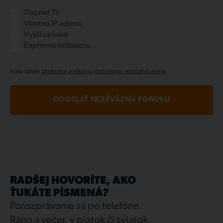
Tlapnet TV
Vlastnú IP adresu
Vyšší upload
Expresnú inštaláciu
Vaše údaje
chránime a nikomu cudziemu neposkytujeme
.
ODOSLAŤ NEZÁVÄZNÚ PONUKU
RADŠEJ HOVORÍTE, AKO
ŤUKÁTE PÍSMENÁ?
Porozprávame sa po telefóne.
Ráno a večer, v piatok či sviatok.