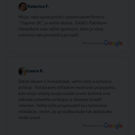
Katarina F.
Moja, naša spokojnosť s vybavovaním firmou
"Tlapnet SK" je veľmi dobrá. Zvlášť s Patrikom
Hanzlíkom sme veľmi spokojní, lebo je vždy
ochotný nám pomôcť a poradiť.
Recenzie na:
Laura K.
Zatiaľ dávam 5 hviezdičiek, veľmi milý a ochotný
prístup. Volala som ohľadom možnosti pripojenia,
kde moje otázky zodpovedal rovno technik a na
základe pekného prístupu si dávame zriadiť
internet. Veľká vôľa prispôsobiť sa s termínom
inštalácie, verím, že aj služba bude tak dobrá ako
tento úvod.
Recenzie na: