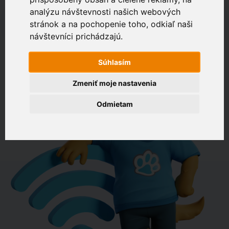
analýzu návštevnosti našich webových
napr. Drevená 574, Bratislava
stránok a na pochopenie toho, odkiaľ naši
Zákaznícky portál
návštevníci prichádzajú.
OVERIŤ DOSTUPNOSŤ
Súhlasím
Zmeniť moje nastavenia
Odmietam