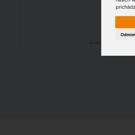
prichádz
Odmie
Recenzie na: