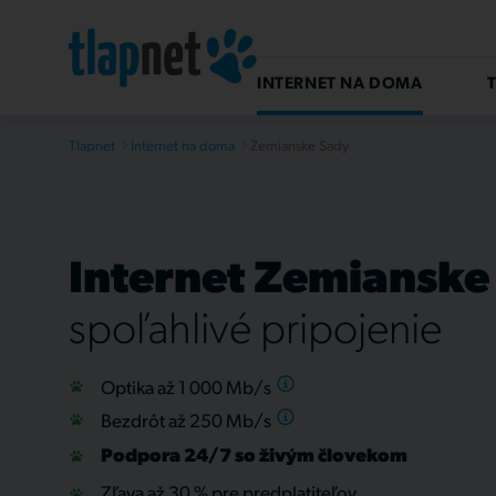
INTERNET NA DOMA
T
Tlapnet
Internet na doma
Zemianske Sady
Internet Zemianske
spoľahlivé pripojenie
Optika až 1 000
Mb/s
Bezdrôt až 250
Mb/s
Podpora 24/7 so živým človekom
Zľava až 30 % pre predplatiteľov