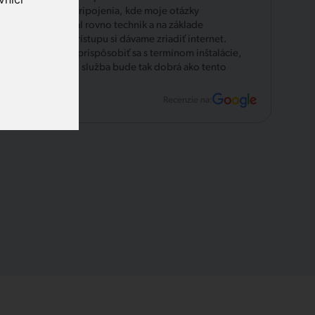
možnosti pripojenia, kde moje otázky
zodpovedal rovno technik a na základe
pekného prístupu si dávame zriadiť internet.
Veľká vôľa prispôsobiť sa s termínom inštalácie,
verím, že aj služba bude tak dobrá ako tento
úvod.
Recenzie na: