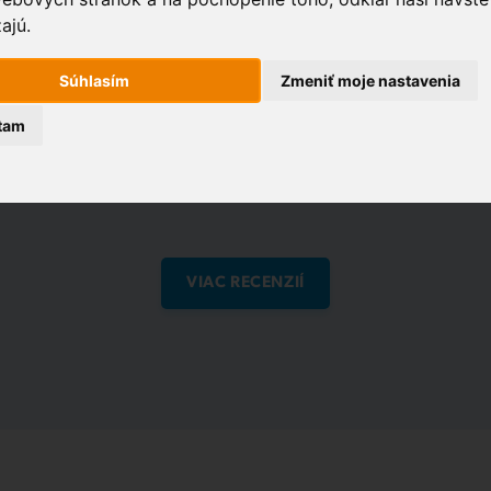
Hanzlíkom sme veľmi spokojní, lebo je vždy
ajú.
ochotný nám pomôcť a poradiť.
Súhlasím
Zmeniť moje nastavenia
tam
Recenzie na:
VIAC RECENZIÍ