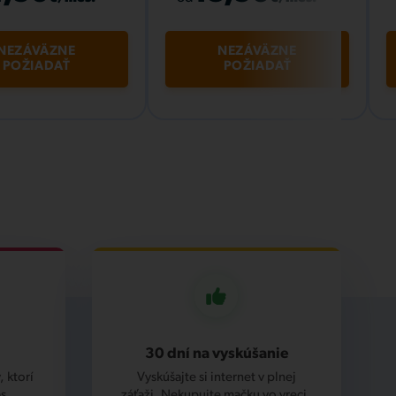
NEZÁVÄZNE
NEZÁVÄZNE
POŽIADAŤ
POŽIADAŤ
30 dní na vyskúšanie
 ktorí
Vyskúšajte si internet v plnej
s.
záťaži. Nekupujte mačku vo vreci.