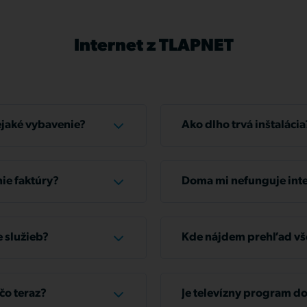
Internet z TLAPNET
ejaké vybavenie?
Ako dlho trvá inštalácia
e mať všetko, čo
Typická inštalácia u zákazn
ie faktúry?
Doma mi nefunguje inte
 v hotovosti na niektorej
Skontrolujte, či sú všetky
aj prostredníctvom
poriadku, odpojte router 
 služieb?
Kde nájdem prehľad vš
apnet.sk/prihlaseni
znovu načítať nastavenia z
ám poslať e-mailovú
Prehľad všetkých vašich ú
Ak máte problém len v jed
a našu infolinku +421 2 32
www.zakaznik.tlapnet.sk
v poriadku, reštartujte ju.
čo teraz?
Je televízny program d
si služby pozastaviť až na