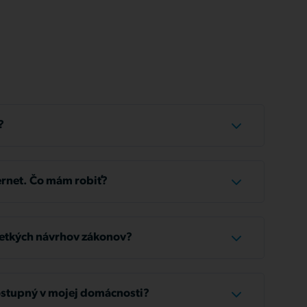
?
íka trvá približne 1 až 3 hodiny.
rnet. Čo mám robiť?
 káble správne pripojené. Ak je zapojenie v
na približne 10 sekúnd. To umožní zariadeniu
etkých návrhov zákonov?
 antény;
čtov nájdete na zákazníckom portáli
nom počítači a v ostatných zariadeniach je služba
ostupný v mojej domácnosti?