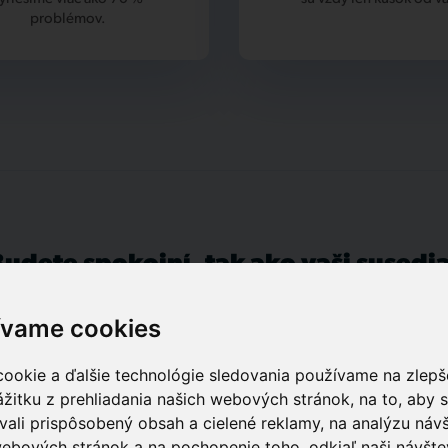
problémov.
Budete spokojní, tak ako vaši susedia
ívame cookies
ookie a ďalšie technológie sledovania používame na zlepš
Katarina F.
žitku z prehliadania našich webových stránok, na to, aby
ali prispôsobený obsah a cielené reklamy, na analýzu návš
Moja, naša spokojnosť s vybavovaním firmou
ebových stránok a na pochopenie toho, odkiaľ naši návšte
"Tlapnet SK" je veľmi dobrá. Zvlášť s Patrikom