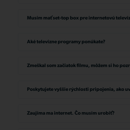
šesť mesiacov.
Ak to zistíte, okamžite vykonajte platbu. V prípad
nezrovnalostí nás čo najskôr kontaktujte na
ekono
Musím mať set-top box pre internetovú televí
hodiny 08:00 - 11:30, 12:30 - 17:00. Prípadne mô
na infolinku +421 2 32 36 32 36.
Nie, ak váš televízor podporuje aplikáciu Watch T
Pred obmedzením služby vám vždy pošleme dve 
Aké televízne programy ponúkate?
Podrobné informácie o jednotlivých programoch 
stránke
www.tlapnet.sk/televizia
.
Zmeškal som začiatok filmu, môžem si ho pozr
Ak máte akékoľvek otázky, neváhajte nás kontakto
Samozrejme! Vybrané programy, filmy a seriály m
+421 2 32 36 32 36, kde vám radi poradíme.
začiatku, ale aj pozastaviť, ak potrebujete prestáv
Poskytujete vyššie rýchlosti pripojenia, ako u
môžete pozrieť doma pred televízorom a zvyšok 
webovej lokalite?
počítači.
Áno, môžeme poskytnúť pripojenie s rýchlosťou a
pripravíme konkrétnu ponuku riešenia na mieru. Z
Zaujíma ma internet. Čo musím urobiť?
36 alebo napíšte na
info@tlapnet.sk
.
V takom prípade nás kontaktujte na telefónnom čí