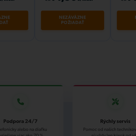
ÄZNE
NEZÁVÄZNE
DAŤ
POŽIADAŤ
Podpora 24/7
Rýchly servis
lefonicky alebo na diaľku
Pomoc od našich technikov,
yriešime viac ako 70 %
sú vždy len kúsok od vá