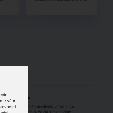
.
enie
Laura K.
 sme vám
tevnosti
Zatiaľ dávam 5 hviezdičiek, veľmi milý a
vníci
ochotný prístup. Volala som ohľadom