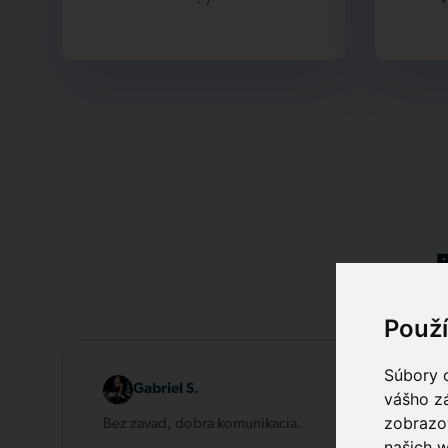
Použ
Súbory c
Gabriel S.
vášho zá
zobrazov
Bez zavad, dobra komunikacia.
našich w