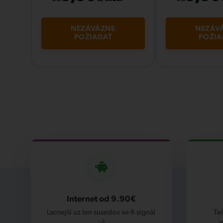
NEZÁVÄZNE
NEZÁV
POŽIADAŤ
POŽIA
Internet od 9.90€
Lacnejší uz len susedov wi-fi signál
Te
:-)
v