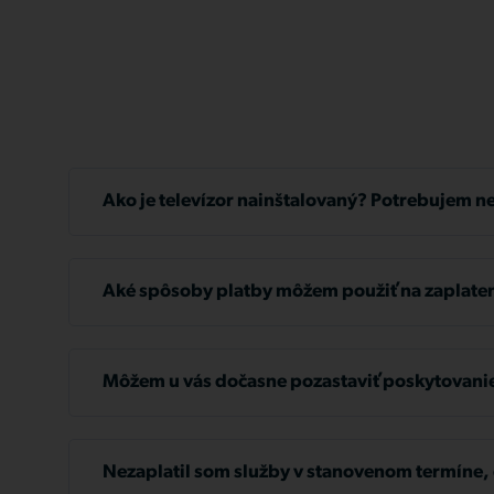
Ako je televízor nainštalovaný? Potrebujem n
Stačí mať televízor so vstupom HDMI, technik bud
potrebujete.
Aké spôsoby platby môžem použiť na zaplaten
Faktúry môžete uhradiť bankovým prevodom, SIPO,
z našich pobočiek alebo kreditnou kartou a teraz 
Môžem u vás dočasne pozastaviť poskytovanie
platobnej brány Comgate cez
https://zakaznik.tl
zákaznícky portál.
Ak potrebujete dočasne pozastaviť služby, stačí n
žiadosť na adresu
info@tlapnet.sk
alebo zavolať n
Nezaplatil som služby v stanovenom termíne, 
36 32 36. Ak bude vaša žiadosť schválená, môžete 